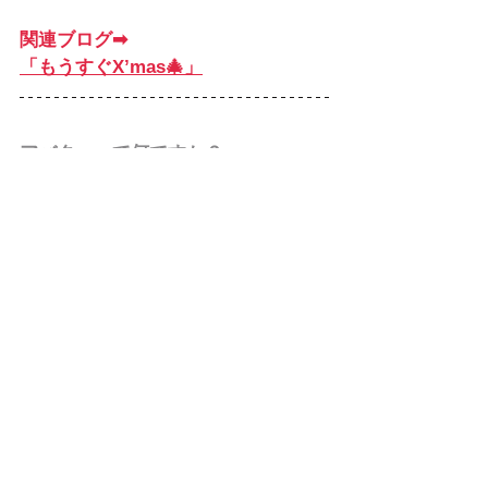
関連ブログ➡︎
「もうすぐX’mas🎄」
アバターって何ですか？
→まずは本を読んでみる
→まずは体験をやってみる
子ども
すべて表示
最新記事