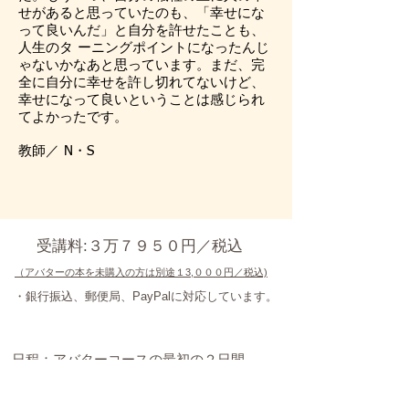
せがあると思っていたのも、「幸せにな
って良いんだ」と自分を許せたことも、
人生のタ ーニングポイントになったんじ
ゃないかなあと思っています。まだ、完
全に自分に幸せを許し切れてないけど、
幸せになって良いということは感じられ
てよかったです。
教師／ N・S
受講料:
３万７９５０円／税込
（アバターの本を未購入の方は別途１3,０００
円／税込​​)
・銀行振込、郵便局、PayPalに対応しています。​​
日程：
アバターコースの最初の２日間
詳しくは、お問い合わせください。
​∨