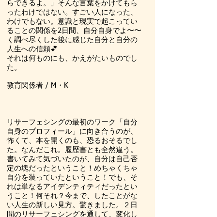
らできるよ。」そんな言葉をかけてもら
ったわけではない。すごい人になった、
わけでもない。意識と現実で起こってい
ることの関係を2日間、自分自身でよ〜〜
く調べ尽くした後に感じた自分と自分の
人生への信頼💕
それは何ものにも、かえがたいものでし
た。
教育関係者 / M・K
リサーフェシングの最初のワーク「自分
自身のプロフィール」に向き合うのが、
怖くて、本を開くのも、恐るおそるでし
た。なんだこれ。履歴書とも全然違う。
書いてみて気づいたのが、自分は自己否
定の塊だったということ！めちゃくちゃ
自分を装っていたということ！でも、そ
れは単なるアイデンティティだったとい
うこと！何それ？今まで、したことがな
い人生の新しい見方。驚きました。２日
間のリサーフェシングを通して、変化し