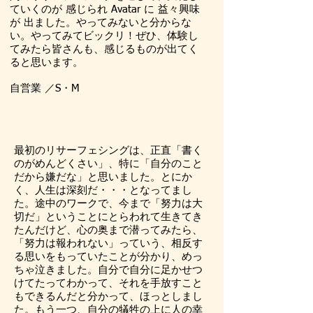
ていくのが 感じられ Avatar に 益々興味
が 出ました。やってみないと分からな
い。やってみてビックリ！ぜひ、体験し
てみたら皆さんも、感じるものが出てく
ると思います。
自営業 ／S・M
最初のリサーフェシングは、正直「書く
のがめんどくさい」、特に「自分のこと
だから嫌だな」と思いました。とにか
く、人生は深刻だ・・・となってまし
た。途中のワークで、今まで「努力は大
切だ」ということにとらわれて生きてき
たんだけど、心の奥まで潜ってみたら、
「努力は報われない」っていう、相反す
る思いをもっていたことが分かり、めっ
ちゃ泣きました。自分で自分に足かせつ
けてたってわかって、それを手放すこと
もできるんだと分かって、ほっとしまし
た。もう一つ、自分の犠牲の上に人の幸