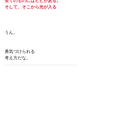
全てのものにはヒビがある。
そして、そこから光が入る
うん。
勇気づけられる
考え方だな。
アバターって何ですか？
体験ワーク毎日開催しています
お申し込みはこちらまで
先生
mayuko's 雑記