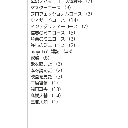
母のアバターコース体験談
（7）
7件の記事
マスターコース
（3）
3件の記事
プロフェッショナルコース
（3）
3件の記事
ウィザードコース
（14）
14件の記事
インテグリティーコース
（7）
7件の記事
信念のミニコース
（5）
5件の記事
注意のミニコース
（3）
3件の記事
許しのミニコース
（2）
2件の記事
mayuko's 雑記
（43）
43件の記事
家族
（8）
8件の記事
歌を聴いた
（3）
3件の記事
本を読んだ
（2）
2件の記事
映画を見た
（3）
3件の記事
三原舞依
（1）
1件の記事
浅田真央
（13）
13件の記事
髙橋大輔
（14）
14件の記事
三浦大知
（1）
1件の記事