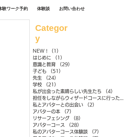
体験ワーク予約
体験談
お問い合わせ
Categor
y
NEW !
（1）
1件の記事
はじめに
（1）
1件の記事
意識と教育
（29）
29件の記事
子ども
（51）
51件の記事
先生
（24）
24件の記事
学校
（21）
21件の記事
私が出会った素晴らしい先生たち
（4）
4件の記事
担任をしながらウィザードコースに行ったときのこと
私とアバターとの出会い
（2）
2件の記事
アバターの本
（7）
7件の記事
リサーフェシング
（8）
8件の記事
アバターコース
（28）
28件の記事
私のアバターコース体験談
（7）
7件の記事