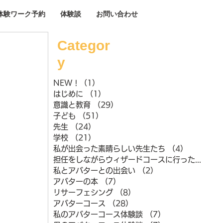
体験ワーク予約
体験談
お問い合わせ
Categor
y
NEW !
（1）
1件の記事
はじめに
（1）
1件の記事
意識と教育
（29）
29件の記事
子ども
（51）
51件の記事
先生
（24）
24件の記事
学校
（21）
21件の記事
私が出会った素晴らしい先生たち
（4）
4件の記事
担任をしながらウィザードコースに行ったときのこと
私とアバターとの出会い
（2）
2件の記事
アバターの本
（7）
7件の記事
リサーフェシング
（8）
8件の記事
アバターコース
（28）
28件の記事
私のアバターコース体験談
（7）
7件の記事