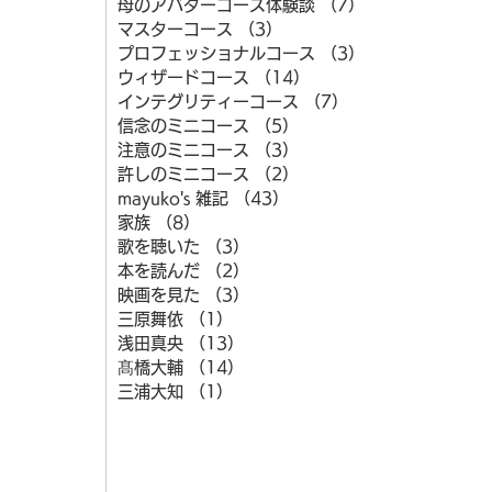
母のアバターコース体験談
（7）
7件の記事
マスターコース
（3）
3件の記事
プロフェッショナルコース
（3）
3件の記事
ウィザードコース
（14）
14件の記事
インテグリティーコース
（7）
7件の記事
信念のミニコース
（5）
5件の記事
注意のミニコース
（3）
3件の記事
許しのミニコース
（2）
2件の記事
mayuko's 雑記
（43）
43件の記事
家族
（8）
8件の記事
歌を聴いた
（3）
3件の記事
本を読んだ
（2）
2件の記事
映画を見た
（3）
3件の記事
三原舞依
（1）
1件の記事
浅田真央
（13）
13件の記事
髙橋大輔
（14）
14件の記事
三浦大知
（1）
1件の記事