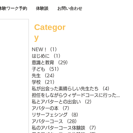
体験ワーク予約
体験談
お問い合わせ
Categor
y
NEW !
（1）
1件の記事
はじめに
（1）
1件の記事
意識と教育
（29）
29件の記事
子ども
（51）
51件の記事
先生
（24）
24件の記事
学校
（21）
21件の記事
私が出会った素晴らしい先生たち
（4）
4件の記事
担任をしながらウィザードコースに行ったときのこと
私とアバターとの出会い
（2）
2件の記事
アバターの本
（7）
7件の記事
リサーフェシング
（8）
8件の記事
アバターコース
（28）
28件の記事
私のアバターコース体験談
（7）
7件の記事