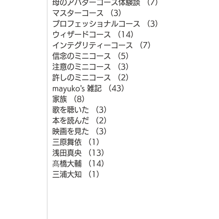
母のアバターコース体験談
（7）
7件の記事
マスターコース
（3）
3件の記事
プロフェッショナルコース
（3）
3件の記事
ウィザードコース
（14）
14件の記事
インテグリティーコース
（7）
7件の記事
信念のミニコース
（5）
5件の記事
注意のミニコース
（3）
3件の記事
許しのミニコース
（2）
2件の記事
mayuko's 雑記
（43）
43件の記事
家族
（8）
8件の記事
歌を聴いた
（3）
3件の記事
本を読んだ
（2）
2件の記事
映画を見た
（3）
3件の記事
三原舞依
（1）
1件の記事
浅田真央
（13）
13件の記事
髙橋大輔
（14）
14件の記事
三浦大知
（1）
1件の記事