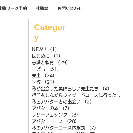
体験ワーク予約
体験談
お問い合わせ
Categor
y
NEW !
（1）
1件の記事
はじめに
（1）
1件の記事
意識と教育
（29）
29件の記事
子ども
（51）
51件の記事
先生
（24）
24件の記事
学校
（21）
21件の記事
私が出会った素晴らしい先生たち
（4）
4件の記事
担任をしながらウィザードコースに行ったときのこと
私とアバターとの出会い
（2）
2件の記事
アバターの本
（7）
7件の記事
リサーフェシング
（8）
8件の記事
アバターコース
（28）
28件の記事
私のアバターコース体験談
（7）
7件の記事