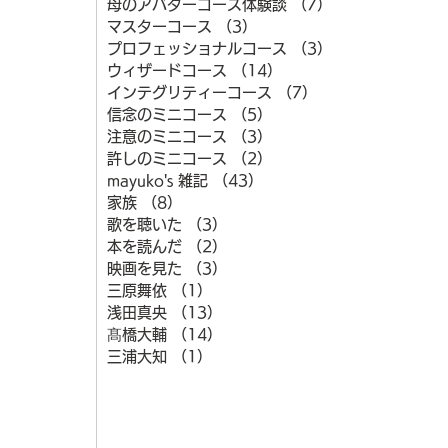
母のアバターコース体験談
（7）
7件の記事
マスターコース
（3）
3件の記事
プロフェッショナルコース
（3）
3件の記事
ウィザードコース
（14）
14件の記事
インテグリティーコース
（7）
7件の記事
信念のミニコース
（5）
5件の記事
注意のミニコース
（3）
3件の記事
許しのミニコース
（2）
2件の記事
mayuko's 雑記
（43）
43件の記事
家族
（8）
8件の記事
歌を聴いた
（3）
3件の記事
本を読んだ
（2）
2件の記事
映画を見た
（3）
3件の記事
三原舞依
（1）
1件の記事
浅田真央
（13）
13件の記事
髙橋大輔
（14）
14件の記事
三浦大知
（1）
1件の記事