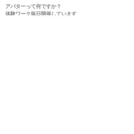
アバターって何ですか？
体験ワーク毎日開催しています
お申し込みはこちらまで
子ども
すべて表示
最新記事