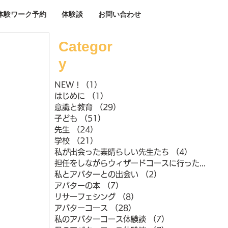
体験ワーク予約
体験談
お問い合わせ
Categor
y
NEW !
（1）
1件の記事
はじめに
（1）
1件の記事
意識と教育
（29）
29件の記事
子ども
（51）
51件の記事
先生
（24）
24件の記事
学校
（21）
21件の記事
私が出会った素晴らしい先生たち
（4）
4件の記事
担任をしながらウィザードコースに行ったときのこと
私とアバターとの出会い
（2）
2件の記事
アバターの本
（7）
7件の記事
リサーフェシング
（8）
8件の記事
アバターコース
（28）
28件の記事
私のアバターコース体験談
（7）
7件の記事