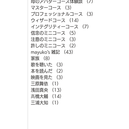
母のアバターコース体験談
（7）
7件の記事
マスターコース
（3）
3件の記事
プロフェッショナルコース
（3）
3件の記事
ウィザードコース
（14）
14件の記事
インテグリティーコース
（7）
7件の記事
信念のミニコース
（5）
5件の記事
注意のミニコース
（3）
3件の記事
許しのミニコース
（2）
2件の記事
mayuko's 雑記
（43）
43件の記事
家族
（8）
8件の記事
歌を聴いた
（3）
3件の記事
本を読んだ
（2）
2件の記事
映画を見た
（3）
3件の記事
三原舞依
（1）
1件の記事
浅田真央
（13）
13件の記事
髙橋大輔
（14）
14件の記事
三浦大知
（1）
1件の記事