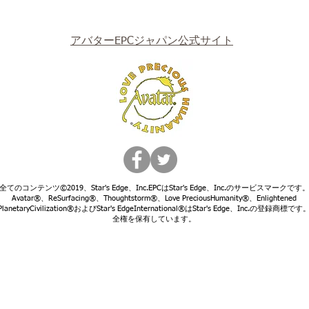
アバターEPCジャパン公式サイト
全てのコンテンツ©2019、Star's Edge、Inc.EPCはStar's Edge、Inc.のサービスマークです
Avatar®、ReSurfacing®、Thoughtstorm®、Love PreciousHumanity®、Enlightened
PlanetaryCivilization®およびStar's EdgeInternational®はStar's Edge、Inc.の登録商標です
全権を保有しています。